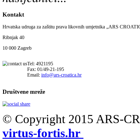
Kontakt
Hrvatska udruga za zaštitu prava likovnih umjetnika „ARS CROAT
Ribnjak 40
10 000 Zagreb
Tel: 4921195
Fax: 01/49-21-195
Email:
info@ars-croatica.hr
Društvene mreže
© Copyright 2015 ARS-CR
virtus-fortis.hr