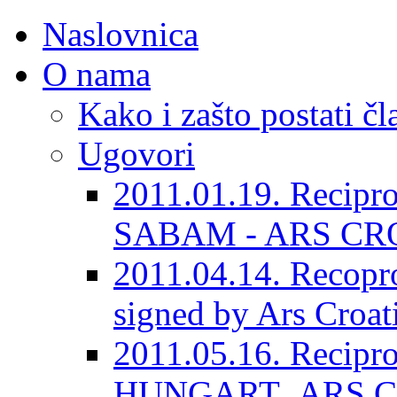
Naslovnica
O nama
Kako i zašto postati č
Ugovori
2011.01.19. Recipr
SABAM - ARS CR
2011.04.14. Recopro
signed by Ars Croat
2011.05.16. Recipr
HUNGART_ARS C