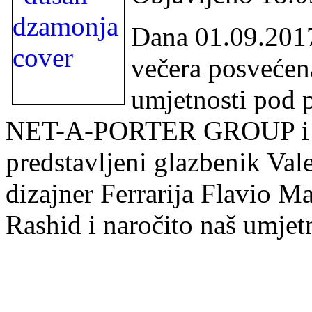
UDRUGA „ARS CROATICA“ IMA ZA CILJ
Dana 01.09.2017
AUTORSKIH PRAVA TE UJEDNO KONTIN
ZAKONITIH KORISNIKA AUTORSKIH DJ
večera posvećena
umjetnosti pod 
NET-A-PORTER GROUP i Fe
predstavljeni glazbenik Valer
dizajner Ferrarija Flavio M
ZAŠTO POSTAT
Rashid i naročito naš umje
SVOJIM POTPISOM PRILOŽENE PUNOMOĆI I 
HRVATSKE UDRUGE ZA ZAŠTITU PRAVA LIKO