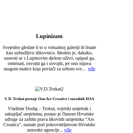
Lupinizam
Svejedno gledate li to u virtualnoj galeriji ili listate
kao uzbudljivu slikovnicu. Idealno je, dakako,
susresti se s Lupinovim djelom uživo, opipati ga,
omirisati, osvojiti ga i usvojiti, jer ono isijava
snagom matice koja povlači za sobom sve...
više
V. D. Trokut postaje član Ars Croatice i suradnik HAA
Vladimir Dodig – Trokut, svjetski umjetnik i
sakupljač umjetnina, postao je članom Hrvatske
udruge za zaštitu prava likovnih umjetnika “Ars
Croatica”, nastale pod pokroviteljstvom Hrvatske
autorske agencije...
više